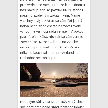
přesvědčte se sami. Protože kdo jednou u
nás nakoupí ten se později určitě stane i
naším pravidelným zákazníkem. Máme
všechny styly takže ať se vám líbí jemná
barva nebo snad chcete na zavazování
vyhodíme vám opravdu ve všem. A pokud
jste nároční zákazníci tak se vám zajisté
zavděčíme. Naše kvalita je na vysoké
úrovni, a proto můžete naše oblečení i
někomu koupit jako ten pravý dárek a
rozhodně neprohloupíte.
Nebo tyto řádky čte snad muž, který chce
své partnerce nebo snad mamince udělat