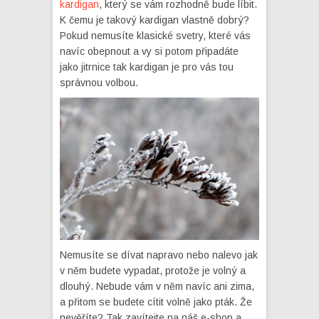
kardigan
, který se vám rozhodně bude líbit.
K čemu je takový kardigan vlastně dobrý?
Pokud nemusíte klasické svetry, které vás
navíc obepnout a vy si potom připadáte
jako jitrnice tak kardigan je pro vás tou
správnou volbou.
Nemusíte se dívat napravo nebo nalevo jak
v něm budete vypadat, protože je volný a
dlouhý. Nebude vám v něm navíc ani zima,
a přitom se budete cítit volně jako pták. Že
nevěříte? Tak zavítejte na náš e-shop a