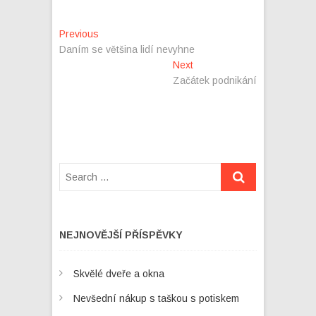
Navigace
Previous
Previous
post:
Daním se většina lidí nevyhne
pro
Next
Next
příspěvek
post:
Začátek podnikání
NEJNOVĚJŠÍ PŘÍSPĚVKY
Skvělé dveře a okna
Nevšední nákup s taškou s potiskem