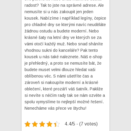
radost? Tak to jste na správné adrese. Ale
nemusíte si u nás zakoupit jen jeden
kousek. Nabízíme i například legíny, čepice
pro chladné dny se kterými navíc neuděláte
žádnou ostudu a budete moderní. Nebo
krásné šaty na letní dny ve kterých se za
vámi otočí každý muž. Nebo snad sháníte
vhodnou sukni do kanceláře? Pak tento
kousek u nás také naleznete. Náš e-shop
je přehledný, a proto se nemusíte bát, že
budete muset velmi dlouze hledat vaši
oblíbenou věc. S námi ušetříte čas a
zároveň si nakoupíte moderní a krásné
oblečení, které prozáří váš šatník. Pakliže
si nevíte s něčím rady tak se nám ozvěte a
spolu vymyslíme to nejlepší možné řešení.
Nenecháme vás přece ve štychu!
4.4/5 - (7 votes)