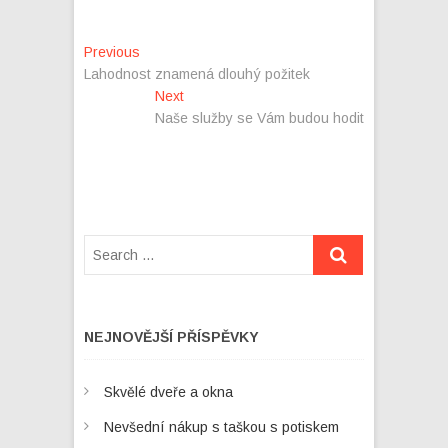
Navigace
Previous
Previous
post:
Lahodnost znamená dlouhý požitek
pro
Next
Next
příspěvek
post:
Naše služby se Vám budou hodit
NEJNOVĚJŠÍ PŘÍSPĚVKY
Skvělé dveře a okna
Nevšední nákup s taškou s potiskem