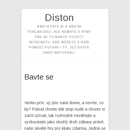
Diston
RÁDI BYSTE SI S NĚKÝM
POKLÁBOSILI, ALE NEMÁTE S KÝM?
PAK SE TU NABÍZÍ VYUŽITÍ
INTERNETU. KDE MŮŽETE S NAŠÍ
POMOCÍ POTKAT I TY, JEŽ BYSTE
JINDY NEPOTKALI.
Bavte se
Venku prší, vy jste sami doma, a nevíte, co
by? Pokud chcete dát stop nudě a chcete si
začít užívat, tak rozhodně neváhejte a
vyzkoušejte jako skvělý druh zábavy právě
naše skvělé
hry pro kluky zdarma
. Jedná se