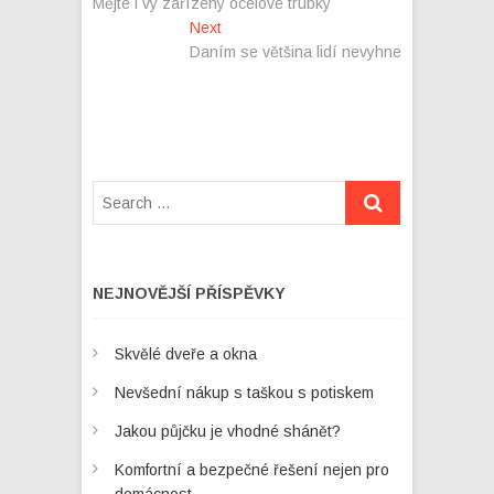
post:
Mějte i vy zařízeny ocelové trubky
pro
Next
Next
příspěvek
post:
Daním se většina lidí nevyhne
NEJNOVĚJŠÍ PŘÍSPĚVKY
Skvělé dveře a okna
Nevšední nákup s taškou s potiskem
Jakou půjčku je vhodné shánět?
Komfortní a bezpečné řešení nejen pro
domácnost