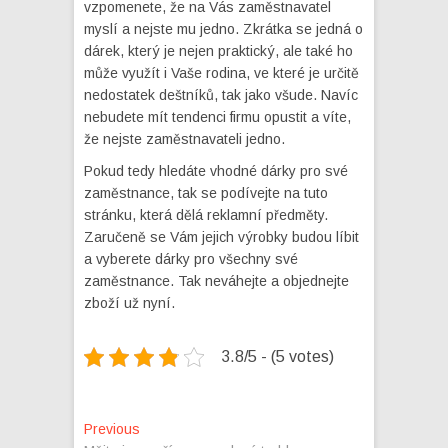
vzpomenete, že na Vás zaměstnavatel
myslí a nejste mu jedno. Zkrátka se jedná o
dárek, který je nejen praktický, ale také ho
může využít i Vaše rodina, ve které je určitě
nedostatek deštníků, tak jako všude. Navíc
nebudete mít tendenci firmu opustit a víte,
že nejste zaměstnavateli jedno.
Pokud tedy hledáte vhodné dárky pro své
zaměstnance, tak se podívejte na tuto
stránku, která dělá reklamní předměty.
Zaručeně se Vám jejich výrobky budou líbit
a vyberete dárky pro všechny své
zaměstnance. Tak neváhejte a objednejte
zboží už nyní.
3.8/5 - (5 votes)
Navigace
Previous
Previous