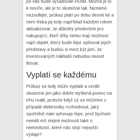
po vás bude vyžadován
PENB
. Možná je to
k nevíře, ale je to skutečně tak. Nicméně
nezoufejte, průkaz platí po dobu deseti let a
není třeba jej tedy například každým rokem
aktualizovat. Je důležitý především pro
nakupující, kteří díky němu mají možnost
najít objekt, který bude lépe splňovat jejich
představy a budou si moct být jistí, že
investovaných nákladů nebudou muset
litovat.
Vyplatí se každému
Průkaz se tedy může vyplatit a vznikl
skutečně jen jako dobře myšlená pomoc na
trhu realit, protože když už se můžeme v
případě elektroniky rozhodnout, jaký
spotřebič nám vyhovuje lépe, proč bychom
neměli mít stejné možnosti také u
nemovitostí, které nás stojí nejvyšší
výdaje?