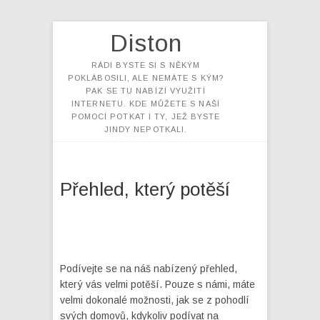
Diston
RÁDI BYSTE SI S NĚKÝM
POKLÁBOSILI, ALE NEMÁTE S KÝM?
PAK SE TU NABÍZÍ VYUŽITÍ
INTERNETU. KDE MŮŽETE S NAŠÍ
POMOCÍ POTKAT I TY, JEŽ BYSTE
JINDY NEPOTKALI.
Přehled, který potěší
Podívejte se na náš nabízený přehled,
který vás velmi potěší. Pouze s námi, máte
velmi dokonalé možnosti, jak se z pohodlí
svých domovů, kdykoliv podívat na