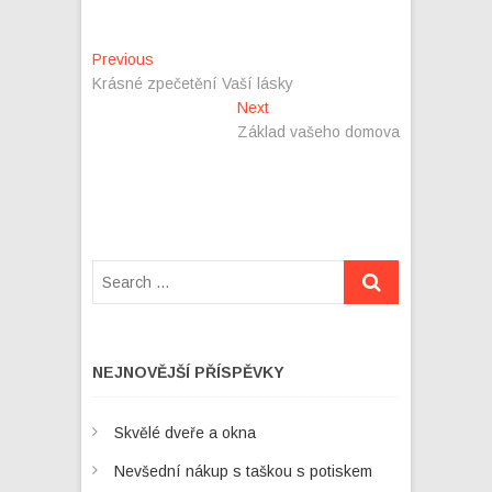
Navigace
Previous
Previous
post:
Krásné zpečetění Vaší lásky
pro
Next
Next
příspěvek
post:
Základ vašeho domova
NEJNOVĚJŠÍ PŘÍSPĚVKY
Skvělé dveře a okna
Nevšední nákup s taškou s potiskem