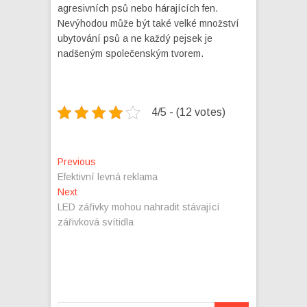
agresivních psů nebo hárajících fen.
Nevýhodou může být také velké množství
ubytování psů a ne každý pejsek je
nadšeným společenským tvorem.
4/5 - (12 votes)
Navigace
Previous
Previous
post:
Efektivní levná reklama
pro
Next
Next
příspěvek
post:
LED zářivky mohou nahradit stávající
zářivková svítidla