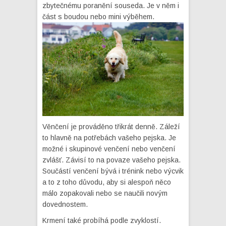
zbytečnému poranění souseda. Je v něm i
část s boudou nebo mini výběhem.
Věnčení je prováděno třikrát denně. Záleží
to hlavně na potřebách vašeho pejska. Je
možné i skupinové venčení nebo venčení
zvlášť. Závisí to na povaze vašeho pejska.
Součástí venčení bývá i trénink nebo výcvik
a to z toho důvodu, aby si alespoň něco
málo zopakovali nebo se naučili novým
dovednostem.
Krmení také probíhá podle zvyklostí.