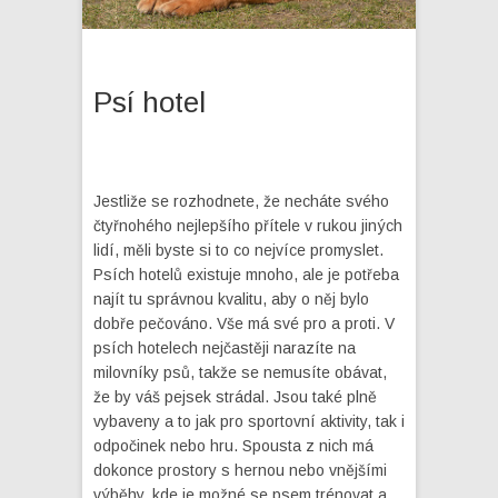
Psí hotel
Jestliže se rozhodnete, že necháte svého
čtyřnohého nejlepšího přítele v rukou jiných
lidí, měli byste si to co nejvíce promyslet.
Psích hotelů existuje mnoho, ale je potřeba
najít tu správnou kvalitu, aby o něj bylo
dobře pečováno. Vše má své pro a proti. V
psích hotelech nejčastěji narazíte na
milovníky psů, takže se nemusíte obávat,
že by váš
pejsek
strádal. Jsou také plně
vybaveny a to jak pro sportovní aktivity, tak i
odpočinek nebo hru. Spousta z nich má
dokonce prostory s hernou nebo vnějšími
výběhy, kde je možné se psem trénovat a