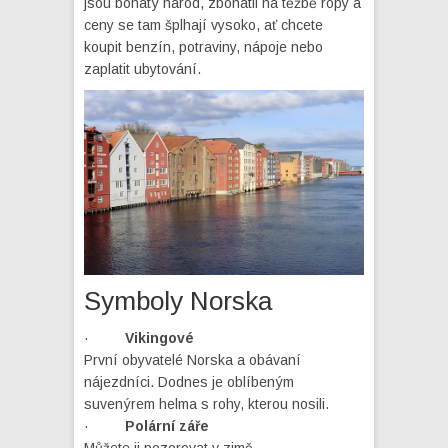
jsou bohatý národ, zbohatli na těžbě ropy a
ceny se tam šplhají vysoko, ať chcete
koupit benzín, potraviny, nápoje nebo
zaplatit ubytování.
Symboly Norska
·
Vikingové
První obyvatelé Norska a obávaní
nájezdníci. Dodnes je oblíbeným
suvenýrem helma s rohy, kterou nosili.
·
Polární záře