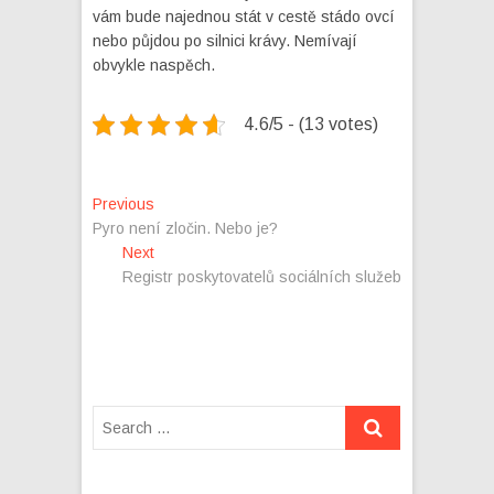
vám bude najednou stát v cestě stádo ovcí
nebo půjdou po silnici krávy. Nemívají
obvykle naspěch.
4.6/5 - (13 votes)
Navigace
Previous
Previous
post:
Pyro není zločin. Nebo je?
pro
Next
Next
příspěvek
post:
Registr poskytovatelů sociálních služeb