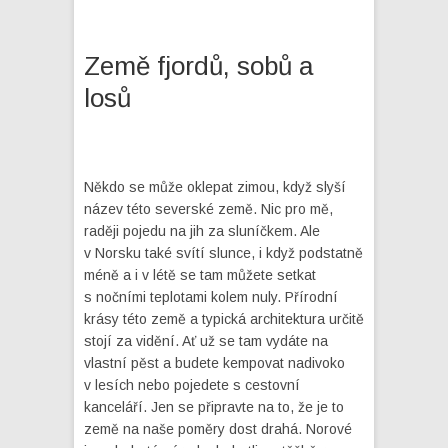
Země fjordů, sobů a
losů
Někdo se může oklepat zimou, když slyší
název této severské země. Nic pro mě,
raději pojedu na jih za sluníčkem. Ale
v Norsku také svítí slunce, i když podstatně
méně a i v létě se tam můžete setkat
s nočními teplotami kolem nuly. Přírodní
krásy této země a typická architektura určitě
stojí za vidění. Ať už se tam vydáte na
vlastní pěst a budete kempovat nadivoko
v lesích nebo pojedete s cestovní
kanceláří. Jen se připravte na to, že je to
země na naše poměry dost drahá. Norové