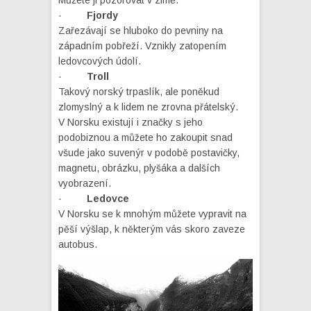
Můžete ji pozorovat v zimě.
·
Fjordy
Zařezávají se hluboko do pevniny na
západním pobřeží. Vznikly zatopením
ledovcových údolí.
·
Troll
Takový norský trpaslík, ale poněkud
zlomyslný a k lidem ne zrovna přátelský.
V Norsku existují i značky s jeho
podobiznou a můžete ho zakoupit snad
všude jako suvenýr v podobě postavičky,
magnetu, obrázku, plyšáka a dalších
vyobrazení.
·
Ledovce
V Norsku se k mnohým můžete vypravit na
pěší výšlap, k některým vás skoro zaveze
autobus.