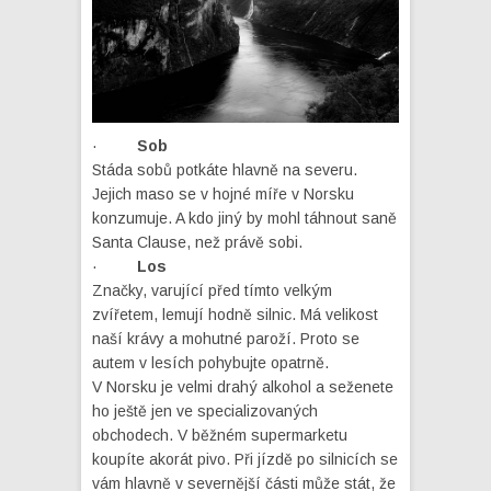
·
Sob
Stáda sobů potkáte hlavně na severu.
Jejich maso se v hojné míře v Norsku
konzumuje. A kdo jiný by mohl táhnout saně
Santa Clause, než právě sobi.
·
Los
Značky, varující před tímto velkým
zvířetem, lemují hodně silnic. Má velikost
naší krávy a mohutné paroží. Proto se
autem v lesích pohybujte opatrně.
V Norsku je velmi drahý alkohol a seženete
ho ještě jen ve specializovaných
obchodech. V běžném supermarketu
koupíte akorát pivo. Při jízdě po silnicích se
vám hlavně v severnější části může stát, že