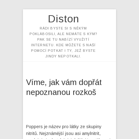
Diston
RÁDI BYSTE SI S NĚKÝM
POKLÁBOSILI, ALE NEMÁTE S KÝM?
PAK SE TU NABÍZÍ VYUŽITÍ
INTERNETU. KDE MŮŽETE S NAŠÍ
POMOCÍ POTKAT I TY, JEŽ BYSTE
JINDY NEPOTKALI.
Víme, jak vám dopřát
nepoznanou rozkoš
Poppers je název pro látky ze skupiny
nitritů. Nejznámější jsou asi amylnitrit,