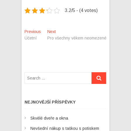
3.2/5 - (4 votes)
Navigace
Previous
Next
Previous
Next
post:
post:
Účetní
Pro všechny věkem neomezené
pro
příspěvek
NEJNOVĚJŠÍ PŘÍSPĚVKY
Skvělé dveře a okna
Nevšední nákup s taškou s potiskem