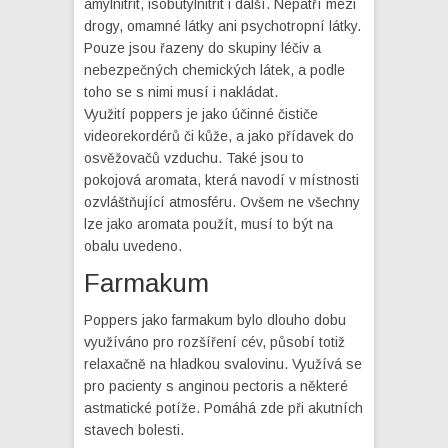
amylnitrit, isobutylnitrit i další. Nepatří mezi
drogy, omamné látky ani psychotropní látky.
Pouze jsou řazeny do skupiny léčiv a
nebezpečných chemických látek, a podle
toho se s nimi musí i nakládat.
Využití
poppers
je jako účinné čističe
videorekordérů či kůže, a jako přídavek do
osvěžovačů vzduchu. Také jsou to
pokojová aromata, která navodí v místnosti
ozvláštňující atmosféru. Ovšem ne všechny
lze jako aromata použít, musí to být na
obalu uvedeno.
Farmakum
Poppers jako farmakum bylo dlouho dobu
využíváno pro rozšíření cév, působí totiž
relaxačně na hladkou svalovinu. Využívá se
pro pacienty s anginou pectoris a některé
astmatické potíže. Pomáhá zde při akutních
stavech bolesti.