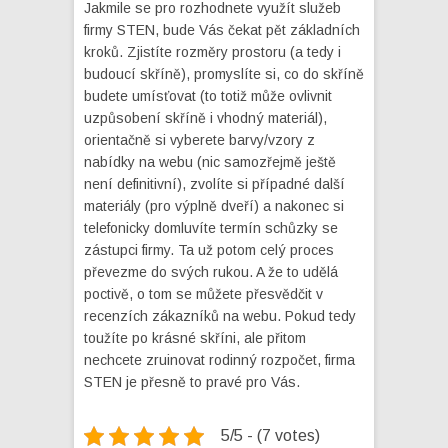
Jakmile se pro rozhodnete využít služeb
firmy STEN, bude Vás čekat pět základních
kroků. Zjistíte rozměry prostoru (a tedy i
budoucí skříně), promyslíte si, co do skříně
budete umísťovat (to totiž může ovlivnit
uzpůsobení skříně i vhodný materiál),
orientačně si vyberete barvy/vzory z
nabídky na webu (nic samozřejmě ještě
není definitivní), zvolíte si případné další
materiály (pro výplně dveří) a nakonec si
telefonicky domluvíte termín schůzky se
zástupci firmy. Ta už potom celý proces
převezme do svých rukou. A že to udělá
poctivě, o tom se můžete přesvědčit v
recenzích zákazníků na webu. Pokud tedy
toužíte po krásné skříni, ale přitom
nechcete zruinovat rodinný rozpočet, firma
STEN je přesně to pravé pro Vás.
5/5 - (7 votes)