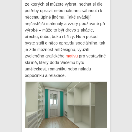
ze kterých si můžete vybrat, nechat si dle
potřeby upravit nebo nakonec sáhnout i k
něčemu úplně jinému. Také uvádějí
nejčastější materiály a vzory používané při
výrobě – může to být dřevo z akácie,
ořechu, dubu, buku i břízy. No a pokud
byste stáli o něco opravdu speciálního, tak
je zde možnost artDesignu, využití
zvoleného grafického
motivu
pro vestavěné
skříně, který dodá Vašemu bytu
uměleckost, romantiku nebo náladu
odpočinku a relaxace.