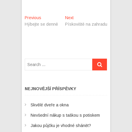
Navigace
Previous
Next
Previous
Next
post:
post:
Hýbejte se denně
Pískoviště na zahradu
pro
příspěvek
NEJNOVĚJŠÍ PŘÍSPĚVKY
Skvělé dveře a okna
Nevšední nákup s taškou s potiskem
Jakou půjčku je vhodné shánět?