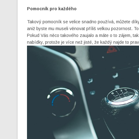
Pomocník pro každého
Takový pomocník se velice snadno používá, můžete díky 
aniž byste mu museli věnovat příliš velkou pozornost. T
Pokud Vás něco takového zaujalo a máte o to zájem, tak v
nabídky, protože je více než jisté, že každý najde to pra