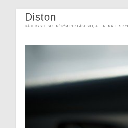
Diston
RÁDI BYSTE SI S NĚKÝM POKLÁBOSILI, ALE NEMÁTE S KÝ