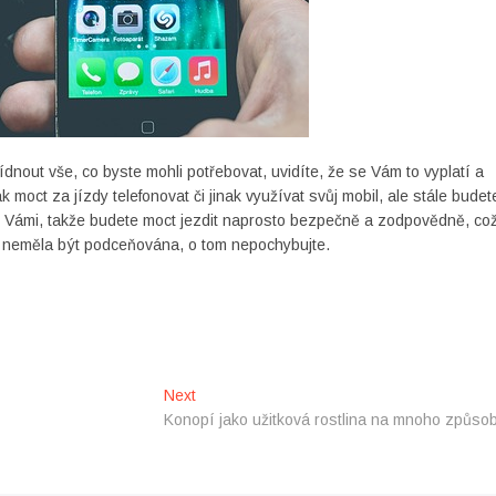
nout vše, co byste mohli potřebovat, uvidíte, že se Vám to vyplatí a
tak moct za jízdy telefonovat či jinak využívat svůj mobil, ale stále budet
d Vámi, takže budete moct jezdit naprosto bezpečně a zodpovědně, co
 tak neměla být podceňována, o tom nepochybujte.
Next
Next
post:
Konopí jako užitková rostlina na mnoho způso