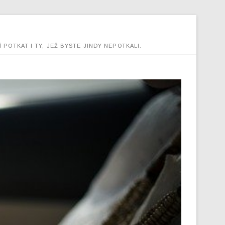
 POTKAT I TY, JEŽ BYSTE JINDY NEPOTKALI.