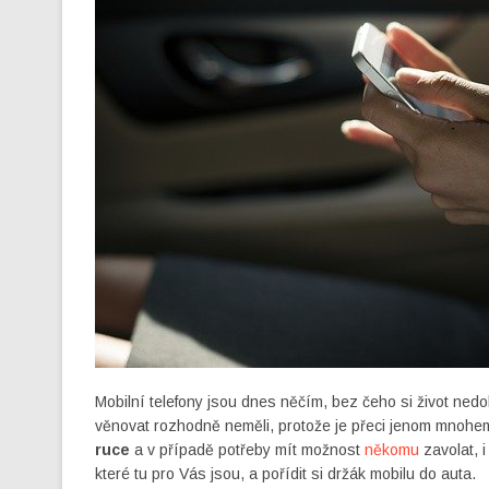
Mobilní telefony jsou dnes něčím, bez čeho si život nedo
věnovat rozhodně neměli, protože je přeci jenom mnohem
ruce
a v případě potřeby mít možnost
někomu
zavolat, i
které tu pro Vás jsou, a pořídit si
držák mobilu do auta
.