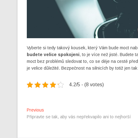
Vyberte si tedy takový kousek, který Vám bude moct nabíd
budete velice spokojeni
, to je více než jisté. Budete 
moct bez problémů sledovat to, co se děje na cestě pře
je velice důležité. Bezpečnost na silnicích by totiž jen
4.2/5 - (8 votes)
Navigace
Previous
Previous
post:
Připravte se tak, aby vás nepřekvapilo ani to nejhorší
pro
příspěvek