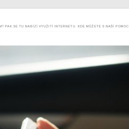
M? PAK SE TU NABÍZÍ VYUŽITÍ INTERNETU. KDE MŮŽETE S NAŠÍ POMOCÍ