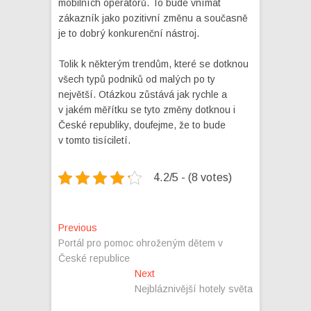
mobilních operátorů. To bude vnímat
zákazník jako pozitivní změnu a současně
je to dobrý konkurenční nástroj.
Tolik k některým trendům, které se dotknou
všech typů podniků od malých po ty
největší. Otázkou zůstává jak rychle a
v jakém měřítku se tyto změny dotknou i
České republiky, doufejme, že to bude
v tomto tisíciletí.
4.2/5 - (8 votes)
Navigace
Previous
Previous
post:
Portál pro pomoc ohroženým dětem v
pro
České republice
příspěvek
Next
Next
post:
Nejbláznivější hotely světa